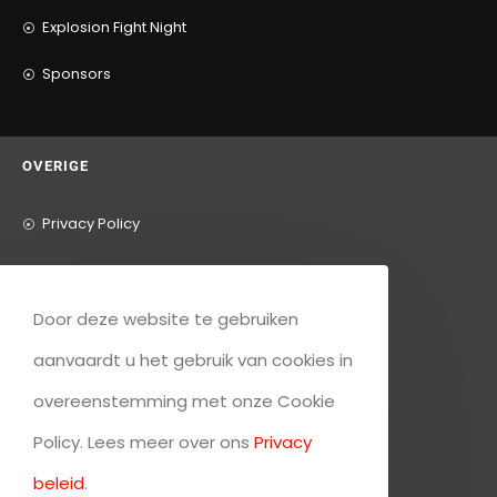
Explosion Fight Night
Sponsors
OVERIGE
Privacy Policy
Algemene Voorwaarden
Inschrijfformulier
Door deze website te gebruiken
aanvaardt u het gebruik van cookies in
Opzegformulier
overeenstemming met onze Cookie
Policy. Lees meer over ons
Privacy
beleid
.